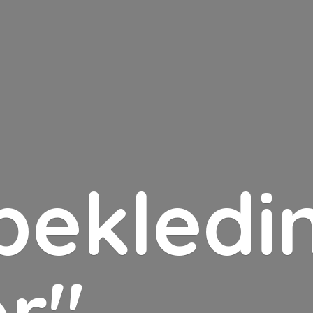
bekledin
er"