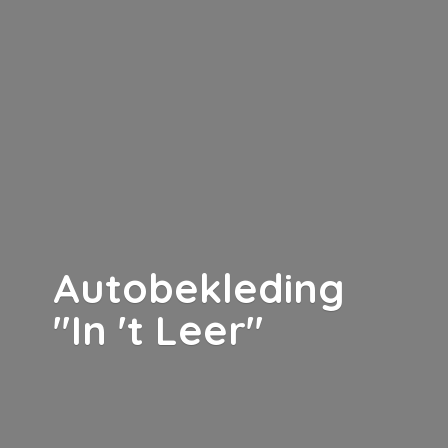
Autobekleding
"In '
t Leer"