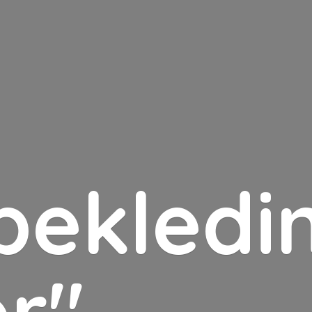
bekledin
er"