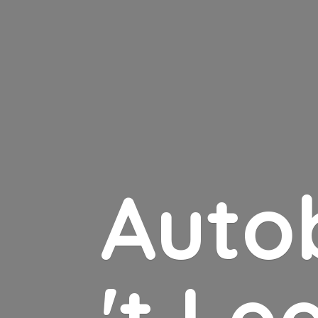
Auto
'
t Le