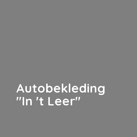
Autobekleding
"In '
t Leer"