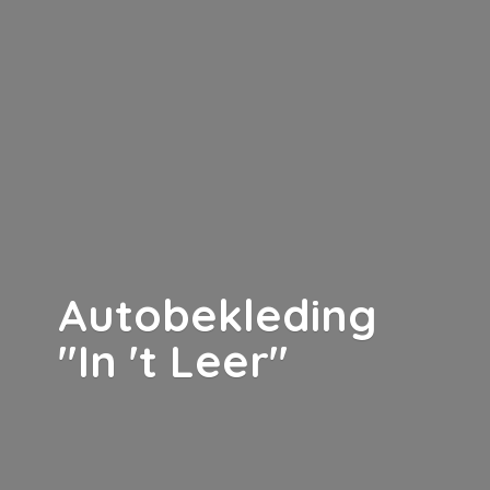
Autobekleding
"In '
t Leer"