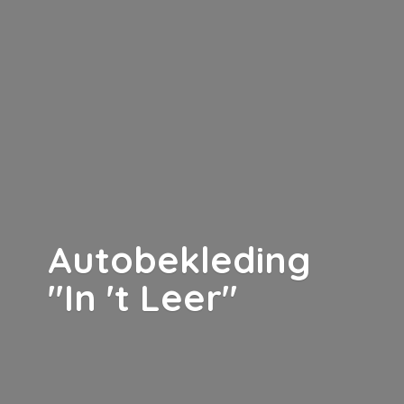
Autobekleding
"In '
t Leer"