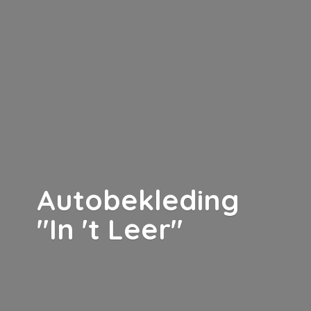
Autobekleding
"In '
t Leer"