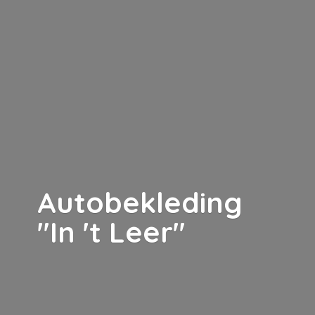
Autobekleding
"In '
t Leer"