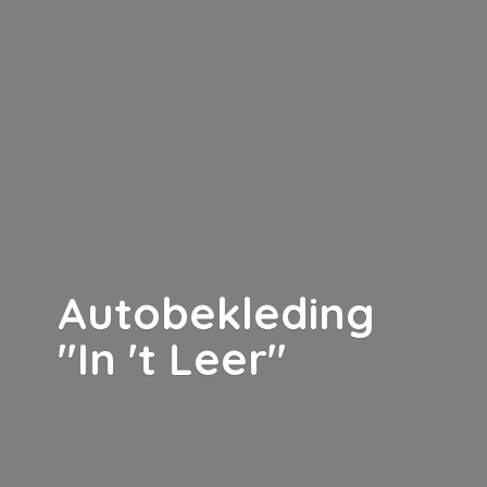
Autobekleding
"In '
t Leer"