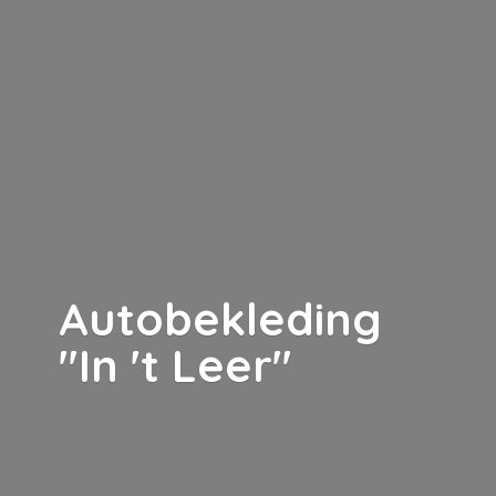
Autobekleding
"In '
t Leer"