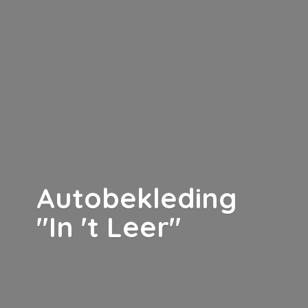
Autobekleding
"In '
t Leer"