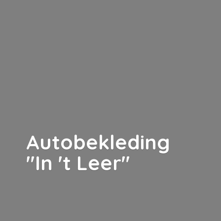
Autobekleding
"In '
t Leer"