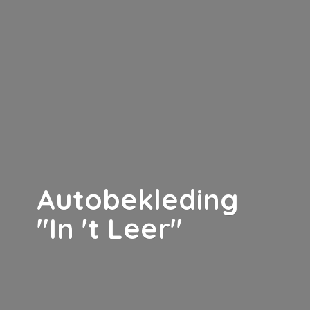
Autobekleding
"In '
t Leer"