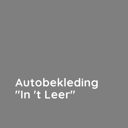
Autobekleding
"In '
t Leer"