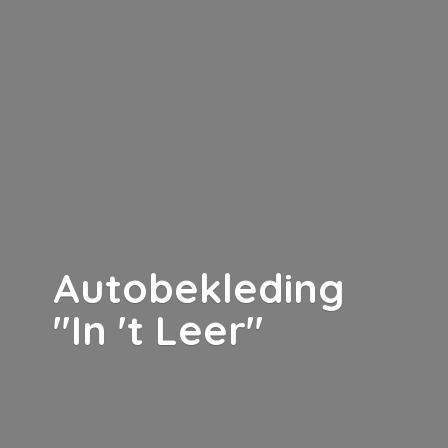
Autobekleding
"In '
t Leer"