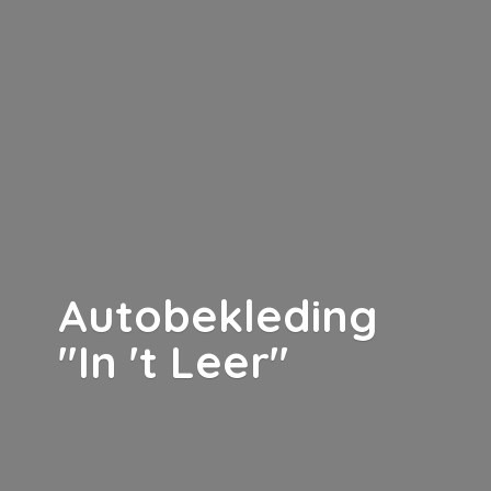
Autobekleding
"In '
t Leer"