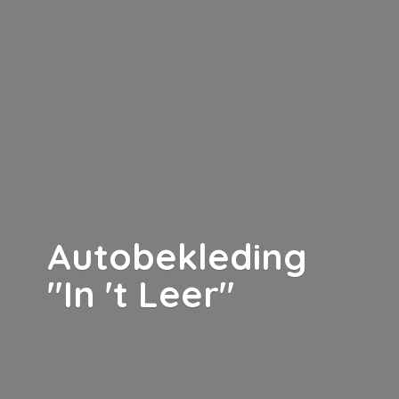
Autobekleding
"In '
t Leer"