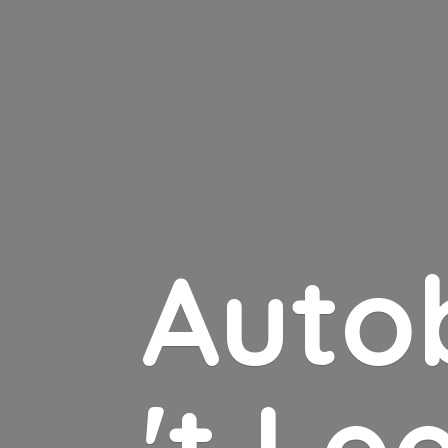
Auto
'
t Le