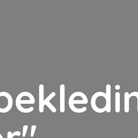
bekledin
er"