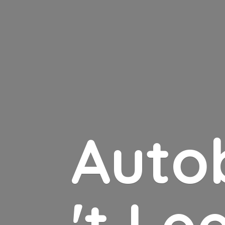
Auto
'
t Le