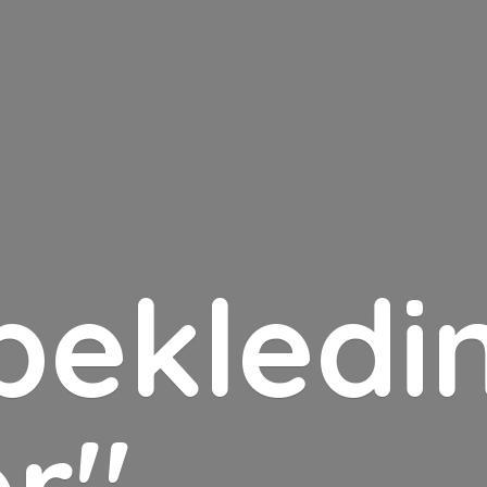
bekledin
er"