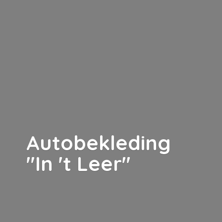
Autobekleding
"In '
t Leer"