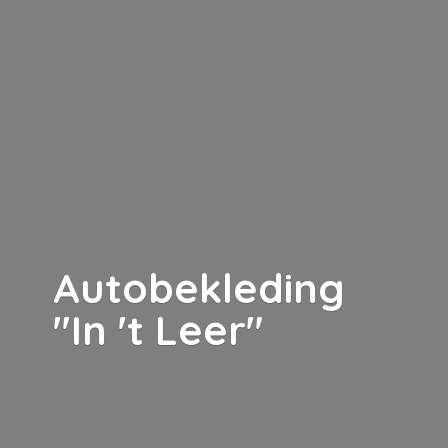
Autobekleding
"In '
t Leer"