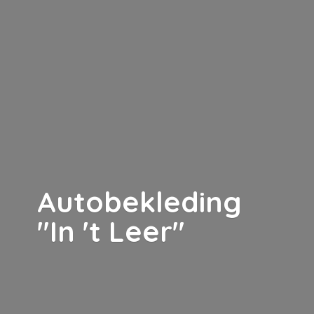
Autobekleding
"In '
t Leer"