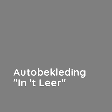
Autobekleding
"In '
t Leer"