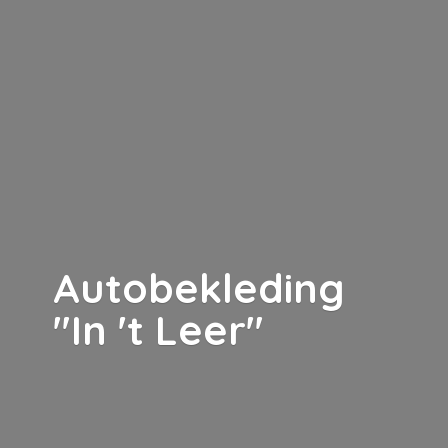
Autobekleding
"In '
t Leer"