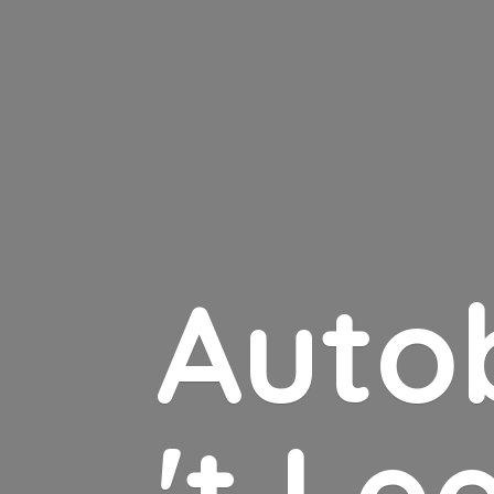
Auto
'
t Le