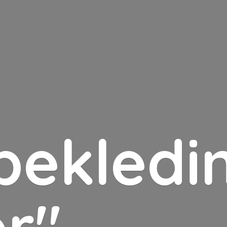
bekledin
er"