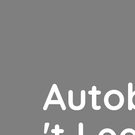
Auto
'
t Le