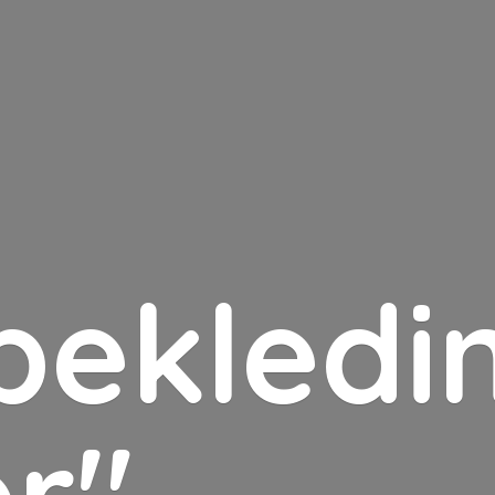
bekledin
er"