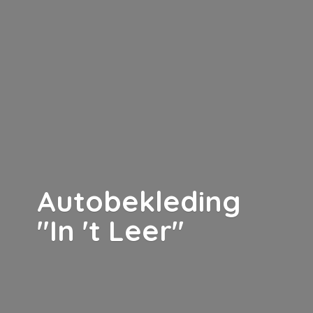
Autobekleding
"In '
t Leer"