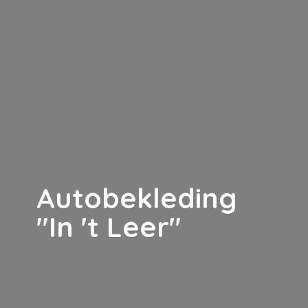
Autobekleding
"In '
t Leer"