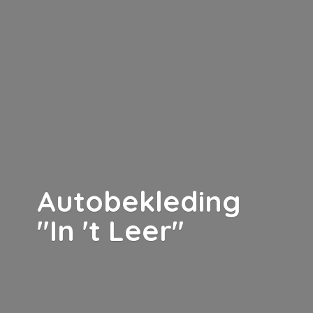
Autobekleding
"In '
t Leer"