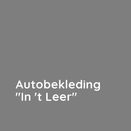
Autobekleding
"In '
t Leer"