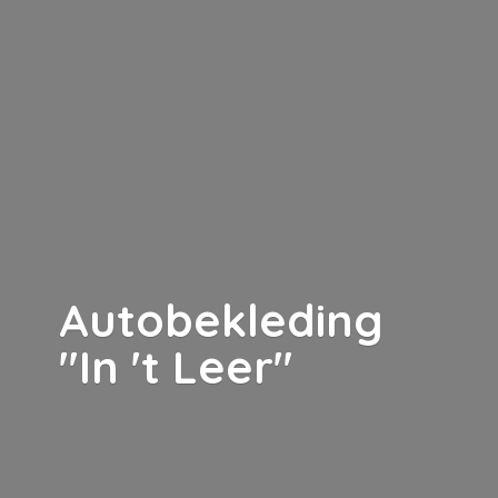
Autobekleding
"In '
t Leer"