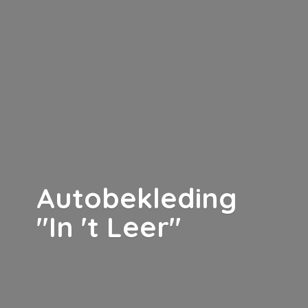
Autobekleding
"In '
t Leer"