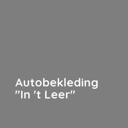
Autobekleding
"In '
t Leer"