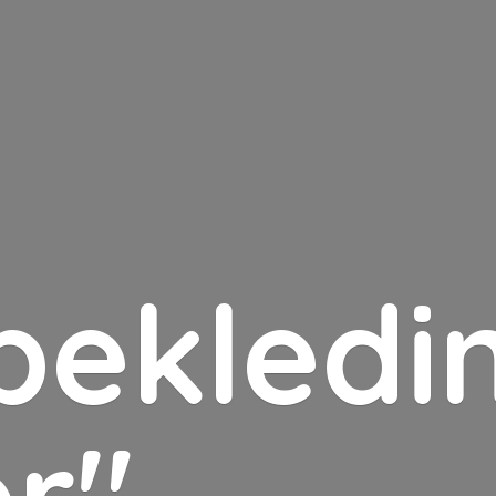
bekledin
er"