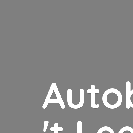
Auto
'
t Le