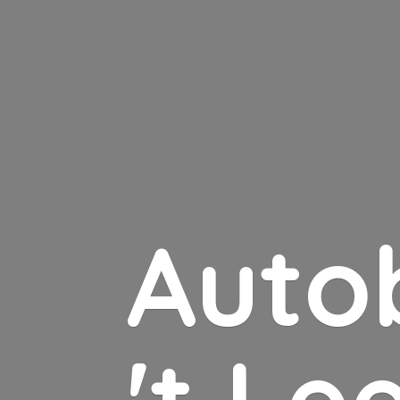
Auto
'
t Le