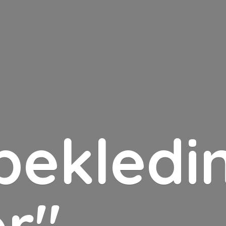
bekledin
er"