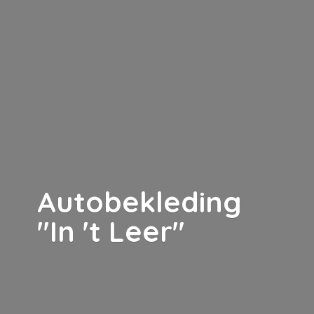
Autobekleding
"In '
t Leer"