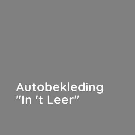
Autobekleding
"In '
t Leer"