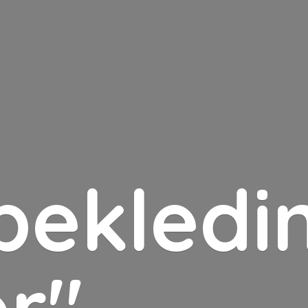
bekledin
er"