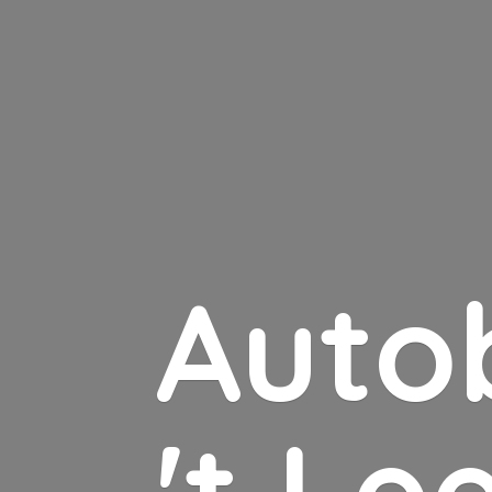
Auto
'
t Le