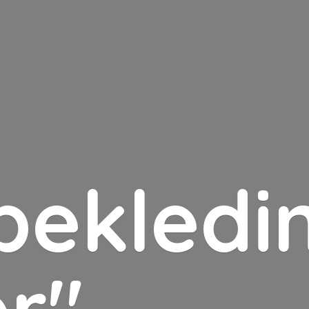
bekledin
er"