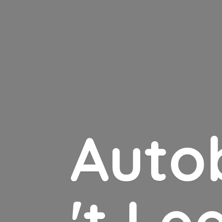
Auto
'
t Le