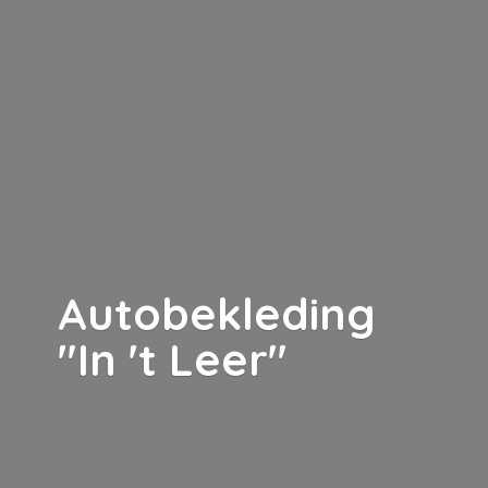
Autobekleding
"In '
t Leer"