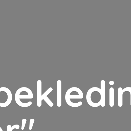
bekledin
er"