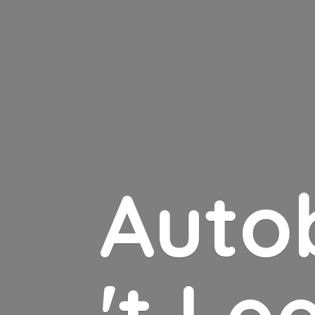
Auto
'
t Le