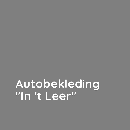
Autobekleding
"In '
t Leer"