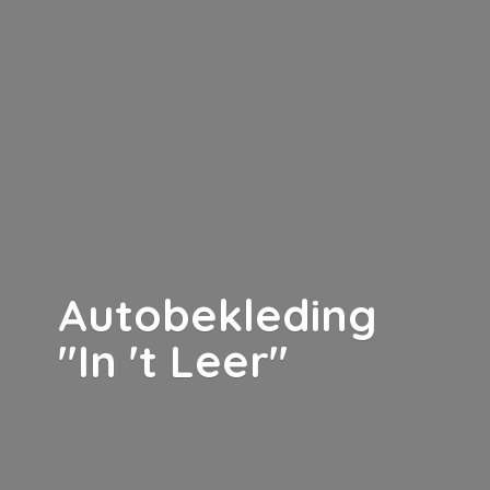
Autobekleding
"In '
t Leer"