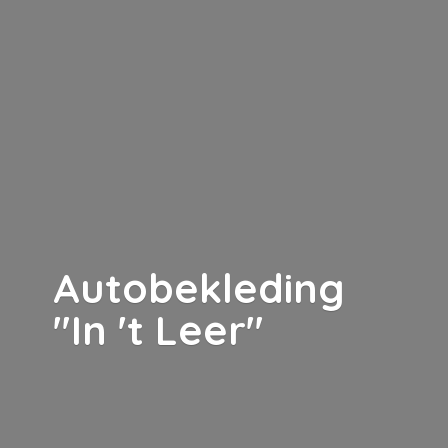
Autobekleding
"In '
t Leer"