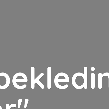
bekledin
er"