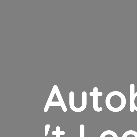
Auto
'
t Le