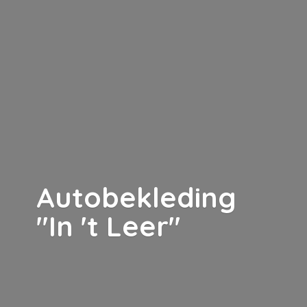
Autobekleding
"In '
t Leer"