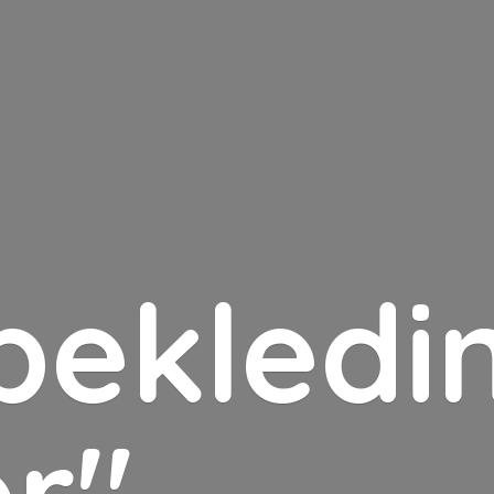
bekledin
er"