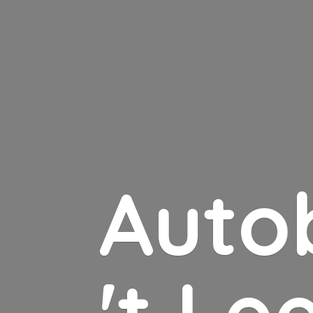
Auto
'
t Le