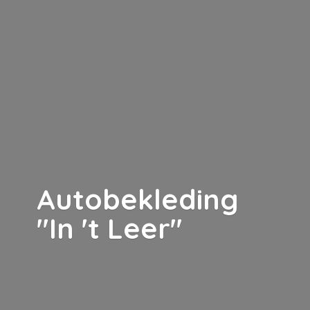
Autobekleding
"In '
t Leer"