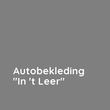
Autobekleding
"In '
t Leer"