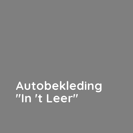
Autobekleding
"In '
t Leer"